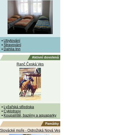
•
Ubytování
•
Stravování
•
Dahlia Inn
Aktivní dovolená
Ranč Česká Ves
•
Lyžařská střediska
•
Cyklotrasy
•
Koupaliště, bazény a aquaparky
Památky
Slovácké moře - Ostrožská Nová Ves