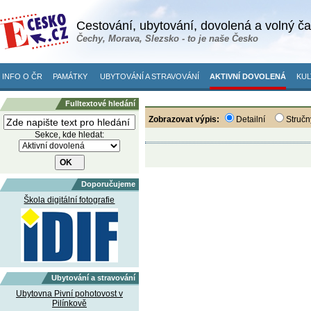
Cestování, ubytování, dovolená a volný č
Čechy, Morava, Slezsko - to je naše Česko
INFO O ČR
PAMÁTKY
UBYTOVÁNÍ A STRAVOVÁNÍ
AKTIVNÍ DOVOLENÁ
KUL
Fulltextové hledání
Zobrazovat výpis:
Detailní
Stručn
Sekce, kde hledat:
Doporučujeme
Škola digitální fotografie
Ubytování a stravování
Ubytovna Pivní pohotovost v
Pilínkově