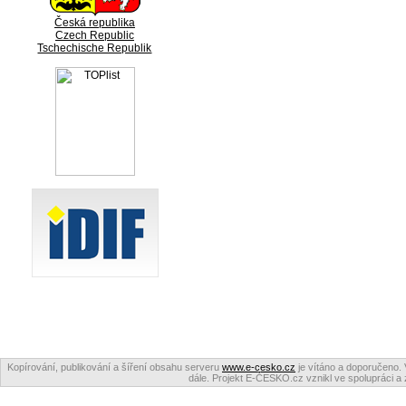
Česká republika
Czech Republic
Tschechische Republik
Kopírování, publikování a šíření obsahu serveru
www.e-cesko.cz
je vítáno a doporučeno. 
dále. Projekt E-ČESKO.cz vznikl ve spolupráci a 