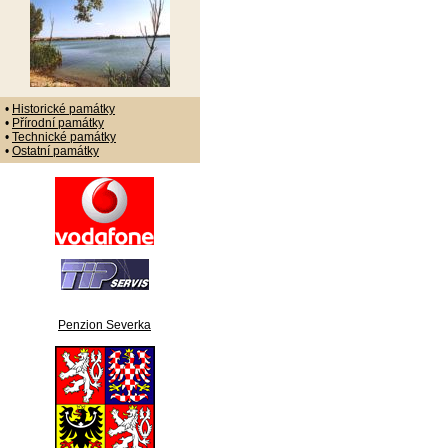
•
Historické památky
•
Přírodní památky
•
Technické památky
•
Ostatní památky
Penzion Severka