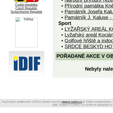
•
Národní přírodní rez
Česká republika
•
Přírodní památka Kn
Czech Republic
•
Památník Josefa Kal
Tschechische Republik
•
Památník J. Kaluse -
Sport
•
LYŽAŘSKÝ AREÁL K
•
Lyžařský areál Kociá
•
Golfové hřiště a indo
•
SRDCE BESKYD HO
POŘADANÉ AKCE V OBDO
Nebyly nale
Kopírování, publikování a šíření obsahu serveru
www.e-cesko.cz
je vítáno a doporučeno. 
dále. Projekt E-ČESKO.cz vznikl ve spolupráci a 