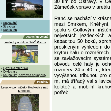
30 km od Ostravy. V Če
Zámeček vpravo v areálu 
Ranč se nachází v krásn
•
Ubytování
mezi Smrkem, Kněhyní, 
•
Stravování
spolu s Golfovým hřiště
•
Dahlia Inn
největších jezdeckých 
Aktivní dovolená
kapacitou 50 boxů, sprch
Jezdecký oddíl při SZeŠ Přerov
proskleným výhledem do v
krytou halu o rozměrech 
se zavlažovacím systém
obvodu celé haly je och
•
Lyžařská střediska
rozměry 24 x 40 m, kter
•
Cyklotrasy
vyvýšenou tribunou pro 
•
Koupaliště, bazény a aquaparky
m, má třířadý val s lavic
Památky
kolotoč a mobilní kruho
Letecký pomníček - Hodkovice nad
Mohelkou
potřeb.