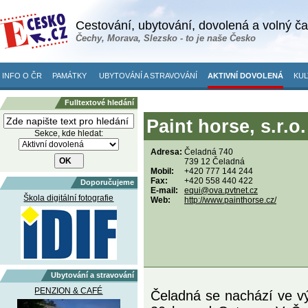
Cestování, ubytování, dovolená a volný č
Čechy, Morava, Slezsko - to je naše Česko
INFO O ČR
PAMÁTKY
UBYTOVÁNÍ A STRAVOVÁNÍ
AKTIVNÍ DOVOLENÁ
KUL
Fulltextové hledání
Paint horse, s.r.o
Sekce, kde hledat:
Adresa:
Čeladná 740
739 12 Čeladná
Mobil:
+420 777 144 244
Fax:
+420 558 440 422
Doporučujeme
E-mail:
equi@ova.pvtnet.cz
Škola digitální fotografie
Web:
http://www.painthorse.cz/
Ubytování a stravování
PENZION & CAFÉ
Čeladná se nachází ve vý