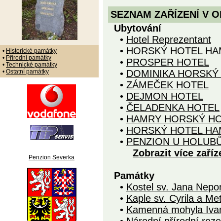
SEZNAM ZAŘÍZENÍ V O
Ubytování
•
Hotel Reprezentant
•
HORSKÝ HOTEL HA
•
Historické památky
•
Přírodní památky
•
PROSPER HOTEL
•
Technické památky
•
Ostatní památky
•
DOMINIKA HORSKÝ
•
ZÁMEČEK HOTEL
•
DEJMON HOTEL
•
ČELADENKA HOTEL
•
HAMRY HORSKÝ H
•
HORSKÝ HOTEL HA
•
PENZION U HOLUB
Zobrazit více zaříz
Penzion Severka
Památky
•
Kostel sv. Jana Nep
•
Kaple sv. Cyrila a Me
•
Kamenná mohyla Iva