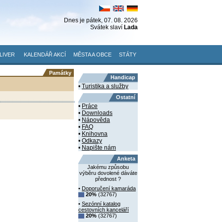
Dnes je
pátek
, 07. 08. 2026
Svátek slaví
Lada
LIVER
KALENDÁŘ AKCÍ
MĚSTA A OBCE
STÁTY
Památky
Handicap
•
Turistika a služby
Ostatní
•
Práce
•
Downloads
•
Nápověda
•
FAQ
•
Knihovna
•
Odkazy
•
Napište nám
Anketa
Jakému způsobu
výběru dovolené dáváte
přednost ?
•
Doporučení kamaráda
20%
(32767)
•
Sezónní katalog
cestovních kanceláří
20%
(32767)