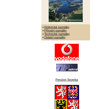
•
Historické památky
•
Přírodní památky
•
Technické památky
•
Ostatní památky
Penzion Severka