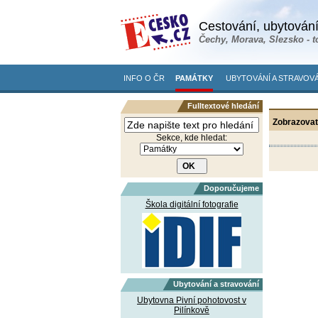
Cestování, ubytování
Čechy, Morava, Slezsko - t
INFO O ČR
PAMÁTKY
UBYTOVÁNÍ A STRAVOVÁ
Fulltextové hledání
Zobrazovat
Sekce, kde hledat:
Doporučujeme
Škola digitální fotografie
Ubytování a stravování
Ubytovna Pivní pohotovost v
Pilínkově