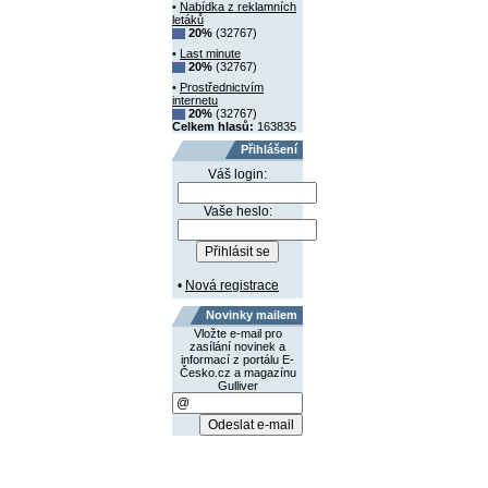
•
Nabídka z reklamních
letáků
20%
(32767)
•
Last minute
20%
(32767)
•
Prostřednictvím
internetu
20%
(32767)
Celkem hlasů:
163835
Přihlášení
Váš login:
Vaše heslo:
•
Nová registrace
Novinky mailem
Vložte e-mail pro
zasílání novinek a
informací z portálu E-
Česko.cz a magazínu
Gulliver