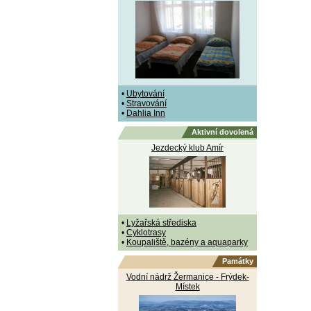
•
Ubytování
•
Stravování
•
Dahlia Inn
Aktivní dovolená
Jezdecký klub Amír
•
Lyžařská střediska
•
Cyklotrasy
•
Koupaliště, bazény a aquaparky
Památky
Vodní nádrž Žermanice - Frýdek-
Místek