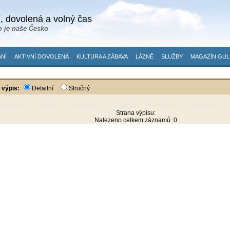
, dovolená a volný čas
o je naše Česko
NÍ
AKTIVNÍ DOVOLENÁ
KULTURA A ZÁBAVA
LÁZNĚ
SLUŽBY
MAGAZÍN GUL
 výpis:
Detailní
Stručný
Strana výpisu:
Nalezeno celkem záznamů: 0