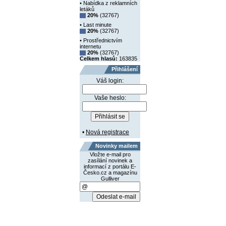
• Nabídka z reklamních
letáků
20%
(32767)
• Last minute
20%
(32767)
• Prostřednictvím
internetu
20%
(32767)
Celkem hlasů:
163835
Přihlášení
Váš login:
Vaše heslo:
•
Nová registrace
Novinky mailem
Vložte e-mail pro
zasílání novinek a
informací z portálu E-
Česko.cz a magazínu
Gulliver