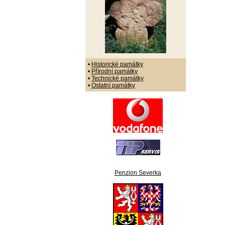
•
Historické památky
•
Přírodní památky
•
Technické památky
•
Ostatní památky
Penzion Severka