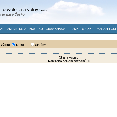
, dovolená a volný čas
o je naše Česko
NÍ
AKTIVNÍ DOVOLENÁ
KULTURA A ZÁBAVA
LÁZNĚ
SLUŽBY
MAGAZÍN GUL
 výpis:
Detailní
Stručný
Strana výpisu:
Nalezeno celkem záznamů: 0