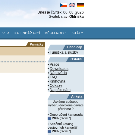
Dnes je
čtvrtek
, 06. 08. 2026
Svátek slaví
Oldřiška
LIVER
KALENDÁŘ AKCÍ
MĚSTA A OBCE
STÁTY
Památky
Handicap
•
Turistika a služby
Ostatní
•
Práce
•
Downloads
•
Nápověda
•
FAQ
•
Knihovna
•
Odkazy
•
Napište nám
Anketa
Jakému způsobu
výběru dovolené dáváte
přednost ?
• Doporučení kamaráda
20%
(32767)
• Sezónní katalog
cestovních kanceláří
20%
(32767)