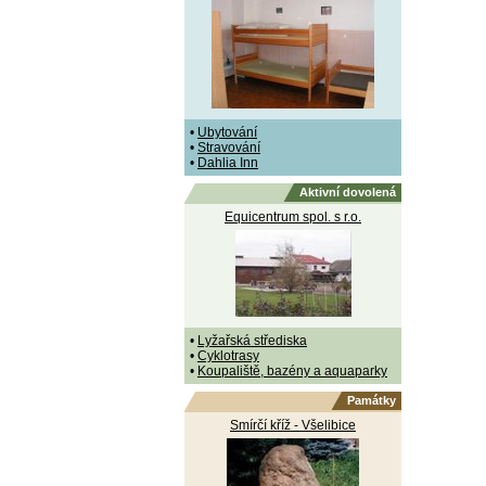
•
Ubytování
•
Stravování
•
Dahlia Inn
Aktivní dovolená
Equicentrum spol. s r.o.
•
Lyžařská střediska
•
Cyklotrasy
•
Koupaliště, bazény a aquaparky
Památky
Smírčí kříž - Všelibice