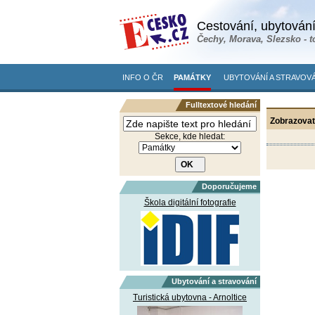
Cestování, ubytování
Čechy, Morava, Slezsko - t
INFO O ČR
PAMÁTKY
UBYTOVÁNÍ A STRAVOVÁ
Fulltextové hledání
Zobrazovat
Sekce, kde hledat:
Doporučujeme
Škola digitální fotografie
Ubytování a stravování
Turistická ubytovna - Arnoltice