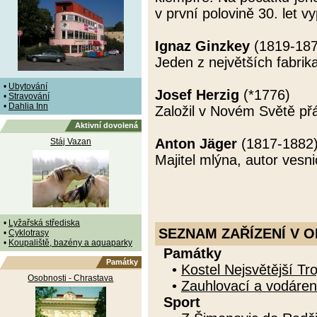
v první polovině 30. let 
Ignaz Ginzkey
(1819-187
Jeden z největších fabrik
•
Ubytování
Josef Herzig
(*1776)
•
Stravování
•
Dahlia Inn
Založil v Novém Světě př
Aktivní dovolená
Anton Jäger
(1817-1882
Stáj Vazan
Majitel mlýna, autor vesni
•
Lyžařská střediska
SEZNAM ZAŘÍZENÍ V O
•
Cyklotrasy
•
Koupaliště, bazény a aquaparky
Památky
Památky
•
Kostel Nejsvětější Tro
Osobnosti - Chrastava
•
Zauhlovací a vodáren
Sport