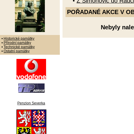
•
Z Šimonovic do Radč
POŘADANÉ AKCE V OBDO
Nebyly nale
•
Historické památky
•
Přírodní památky
•
Technické památky
•
Ostatní památky
Penzion Severka