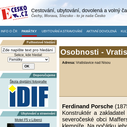
Cestování, ubytování, dovolená a volný č
Čechy, Morava, Slezsko - to je naše Česko
INFO O ČR
PAMÁTKY
UBYTOVÁNÍ A STRAVOVÁNÍ
AKTIVNÍ DOVOLENÁ
KUL
Fulltextové hledání
Osobnosti - Vrati
Sekce, kde hledat:
Adresa:
Vratislavice nad Nisou
Doporučujeme
Škola digitální fotografie
Ferdinand Porsche
(187
Konstruktér a zakladatel
Ubytování a stravování
severočeské obci Maffers
Motel F5 v Liberci
klempíře. Na počátku jeho