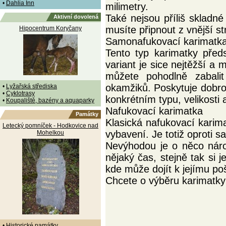
•
Dahlia Inn
milimetry.
Také nejsou příliš skladn
Aktivní dovolená
musíte připnout z vnější s
Hipocentrum Koryčany
Samonafukovací karimatk
Tento typ karimatky před
variant je sice nejtěžší a
můžete pohodlně zabali
okamžiků. Poskytuje dobrou
•
Lyžařská střediska
•
Cyklotrasy
konkrétním typu, velikosti
•
Koupaliště, bazény a aquaparky
Nafukovací karimatka
Památky
Klasická nafukovací karima
Letecký pomníček - Hodkovice nad
vybavení. Je totiž oproti 
Mohelkou
Nevýhodou je o něco náro
nějaký čas, stejně tak si j
kde může dojít k jejímu po
Chcete o výběru karimatky 
•
Historické památky