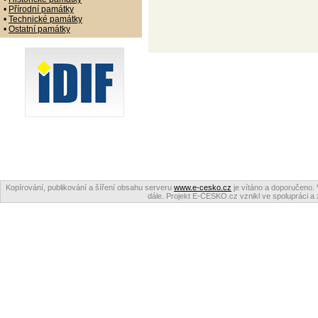
•
Přírodní památky
•
Technické památky
•
Ostatní památky
Kopírování, publikování a šíření obsahu serveru
www.e-cesko.cz
je vítáno a doporučeno. 
dále. Projekt E-ČESKO.cz vznikl ve spolupráci a 