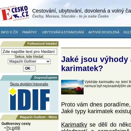
Cestování, ubytování, dovolená a volný č
Čechy, Morava, Slezsko - to je naše Česko
INFO O ČR
PAMÁTKY
UBYTOVÁNÍ A STRAVOVÁNÍ
AKTIVNÍ DOVOLENÁ
KULT
Fulltextové hledání
Sekce, kde hledat:
Jaké jsou výhody
karimatek?
Doporučujeme
Vybíráte karimatku na letní 
Škola digitální fotografie
nemusí být nejsnadnějším úk
Proto vám dnes poradíme, 
Jaké typy karimatek existu
Magazín Gulliver - Menu
Karimatky
se dělí do někol
Gulliverovy cesty
•
Po světě