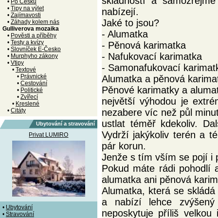
skladností a samozřejmě
•
Po Česku
•
Tipy na výlet
nabízejí.
•
Zajímavosti
Jaké to jsou?
•
Záhady kolem nás
Gulliverova mozaika
- Alumatka
•
Pověsti a příběhy
•
Testy a kvízy
- Pěnová karimatka
•
Slovníček E-Česko
- Nafukovací karimatka
•
Murphyho zákony
•
Vtipy
- Samonafukovací karimat
•
Textové
•
Právnické
Alumatka a pěnová karima
•
Cestování
Pěnové karimatky a alumat
•
Politické
•
Zvířecí
největší výhodou je extr
•
Kreslené
•
Citáty
nezabere víc než půl minuty
ustlat téměř kdekoliv. D
Ubytování a stravování
Vydrží jakýkoliv terén a 
Privat LUMIRO
pár korun.
Jenže s tím vším se pojí 
Pokud máte rádi pohodlí a
alumatka ani pěnová karim
Alumatka, která se skládá 
a nabízí lehce zvýšený
•
Ubytování
neposkytuje příliš velkou
•
Stravování