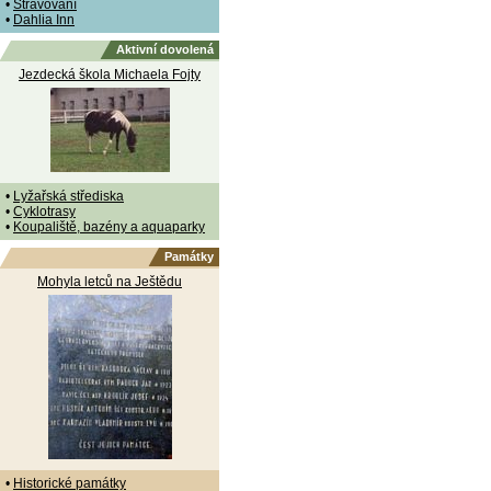
•
Stravování
•
Dahlia Inn
Aktivní dovolená
Jezdecká škola Michaela Fojty
•
Lyžařská střediska
•
Cyklotrasy
•
Koupaliště, bazény a aquaparky
Památky
Mohyla letců na Ještědu
•
Historické památky