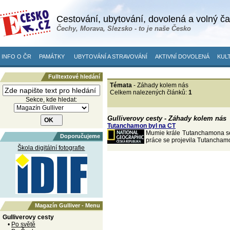
Cestování, ubytování, dovolená a volný č
Čechy, Morava, Slezsko - to je naše Česko
INFO O ČR
PAMÁTKY
UBYTOVÁNÍ A STRAVOVÁNÍ
AKTIVNÍ DOVOLENÁ
KULT
Fulltextové hledání
Témata
- Záhady kolem nás
Celkem nalezených článků:
1
Sekce, kde hledat:
Gulliverovy cesty - Záhady kolem nás
Tutanchamon byl na CT
Mumie krále Tutanchamona se 
Doporučujeme
práce se projevila Tutancham
Škola digitální fotografie
Magazín Gulliver - Menu
Gulliverovy cesty
•
Po světě