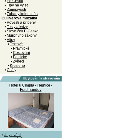
•
Po Česku
•
Tipy na výlet
•
Zajímavosti
•
Záhady kolem nás
Gulliverova mozaika
•
Pověsti a příběhy
•
Testy a kvízy
•
Slovníček E-Česko
•
Murphyho zákony
•
Vtipy
•
Textové
•
Právnické
•
Cestování
•
Politické
•
Zvířecí
•
Kreslené
•
Citáty
Ubytování a stravování
Hotel u Cimpla - Hejnice -
Ferdinandov
•
Ubytování