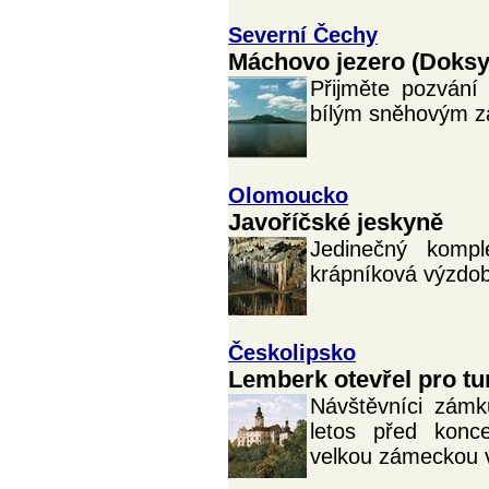
Severní Čechy
Máchovo jezero (Doksy
Přijměte pozvání
bílým sněhovým z
Olomoucko
Javoříčské jeskyně
Jedinečný komp
krápníková výzdob
Českolipsko
Lemberk otevřel pro tu
Návštěvníci zámk
letos před konce
velkou zámeckou 