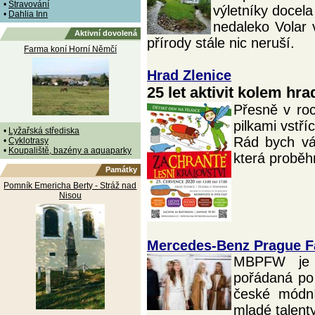
•
Stravování
výletníky docela
•
Dahlia Inn
nedaleko Volar 
Aktivní dovolená
přírody stále nic neruší.
Farma koní Horní Němčí
Hrad Zlenice
25 let aktivit kolem hra
Přesně v ro
pilkami vstří
•
Lyžařská střediska
Rád bych vá
•
Cyklotrasy
•
Koupaliště, bazény a aquaparky
která proběh
Památky
Pomník Emericha Berty - Stráž nad
Nisou
Mercedes-Benz Prague 
MBPFW je o
pořádaná po
české módní
mladé talenty