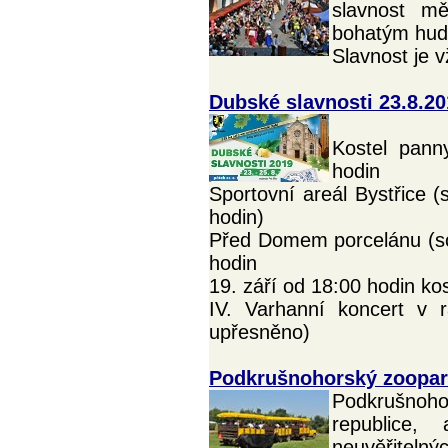
slavnost m
bohatým hud
Slavnost je 
Dubské slavnosti 23.8.20
Kostel pann
hodin
Sportovní areál Bystřice 
hodin)
Před Domem porcelánu (sob
hodin
19. září od 18:00 hodin ko
IV. Varhanní koncert v r
upřesněno)
Podkrušnohorský zoopa
Podkrušnoh
republice,
neuvěřitelný