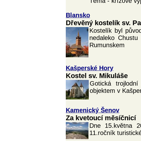
Téma - křížové vý
Blansko
Dřevěný kostelík sv. P
Kostelík byl půvo
nedaleko Chustu 
Rumunskem
Kašperské Hory
Kostel sv. Mikuláše
Gotická trojlodn
objektem v Kašpe
Kamenický Šenov
Za kvetoucí měsíčnicí
Dne 15.května 2
11.ročník turistic