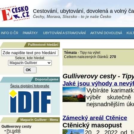
Cestování, ubytování, dovolená a volný č
Čechy, Morava, Slezsko - to je naše Česko
INFO O ČR
PAMÁTKY
UBYTOVÁNÍ A STRAVOVÁNÍ
AKTIVNÍ DOVOLENÁ
KULT
Fulltextové hledání
Témata
- Tipy na výlet
Celkem nalezených článků:
270
Sekce, kde hledat:
Gulliverovy cesty - Tipy
Doporučujeme
Jaké jsou výhody a nevý
Škola digitální fotografie
Vybíráte karimatk
výběr skutečn
nejsnadnějším úk
Zámecký areál Ctěnice
Magazín Gulliver - Menu
Ctěnický masopust
Gulliverovy cesty
•
Po světě
20. 2. 2022 od 