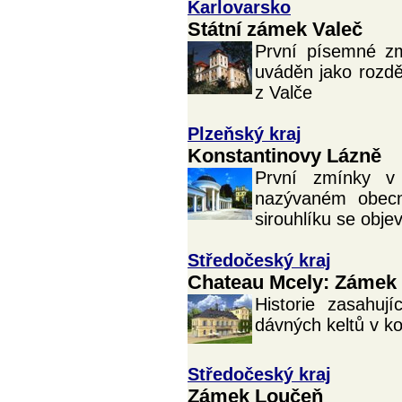
Karlovarsko
Státní zámek Valeč
První písemné zm
uváděn jako rozd
z Valče
Plzeňský kraj
Konstantinovy Lázně
První zmínky v
nazývaném obecn
sirouhlíku se objevi
Středočeský kraj
Chateau Mcely: Zámek 
Historie zasahuj
dávných keltů v k
Středočeský kraj
Zámek Loučeň