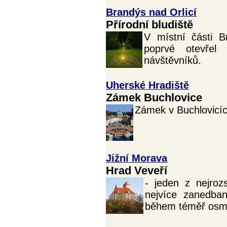
Brandýs nad Orlicí
Přírodní bludiště
V místní části B
poprvé otevřel 
návštěvníků.
Uherské Hradiště
Zámek Buchlovice
Zámek v Buchlovicích
Jižní Morava
Hrad Veveří
- jeden z nejroz
nejvíce zanedba
během téměř osmis