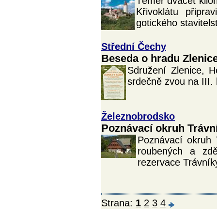
Téměř dvacet kilo
Křivoklátu připr
gotického stavitelst
Střední Čechy
Beseda o hradu Zlenic
Sdružení Zlenice, 
srdečně zvou na III.
Železnobrodsko
Poznávací okruh Trávn
Poznávací okruh 
roubených a zd
rezervace Trávník
Strana:
1
2
3
4