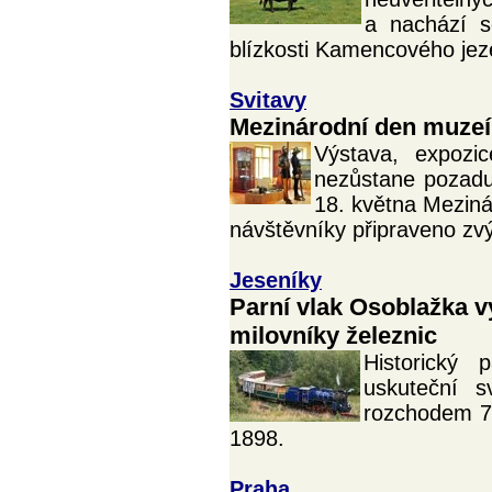
a nachází 
blízkosti Kamencového jez
Svitavy
Mezinárodní den muzeí 
Výstava, expozi
nezůstane pozadu
18. května Meziná
návštěvníky připraveno zv
Jeseníky
Parní vlak Osoblažka vyr
milovníky železnic
Historický
uskuteční s
rozchodem 76
1898.
Praha