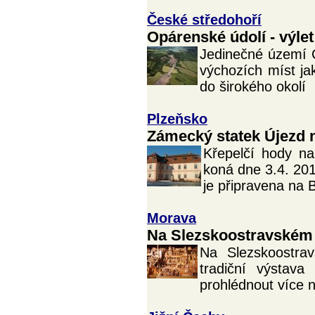
České středohoří
Opárenské údolí - výlet
Jedinečné území 
výchozích míst jak
do širokého okolí
Plzeňsko
Zámecký statek Újezd 
Křepelčí hody n
koná dne 3.4. 20
je připravena na 
Morava
Na Slezskoostravském 
Na Slezskoostra
tradiční výstava
prohlédnout více n