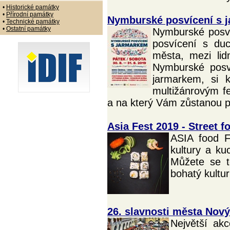
•
Historické památky
•
Přírodní památky
Nymburské posvícení s 
•
Technické památky
•
Ostatní památky
Nymburské posv
posvícení s duc
města, mezi lid
Nymburské posví
jarmarkem, si 
multižánrovým fe
a na který Vám zůstanou 
Asia Fest 2019 - Street f
ASIA food F
kultury a ku
Můžete se t
bohatý kultu
26. slavnosti města Nový
Největší akc