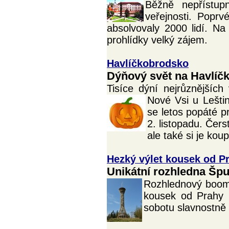
Běžně nepřístup
veřejnosti. Poprv
absolvovaly 2000 lidí. Na
prohlídky velký zájem.
Havlíčkobrodsko
Dýňový svět na Havlíčk
Tisíce dýní nejrůznějších
Nové Vsi u Lešti
se letos popáté p
2. listopadu. Čer
ale také si je koup
Hezký výlet kousek od P
Unikátní rozhledna Špul
Rozhlednový boom
kousek od Prahy 
sobotu slavnostně 