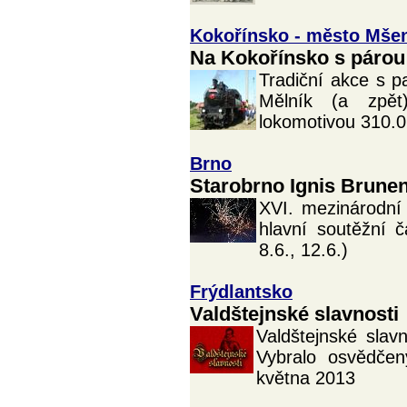
Kokořínsko - město Mše
Na Kokořínsko s párou
Tradiční akce s p
Mělník (a zpět
lokomotivou 310.
Brno
Starobrno Ignis Brune
XVI. mezinárodní
hlavní soutěžní č
8.6., 12.6.)
Frýdlantsko
Valdštejnské slavnosti
Valdštejnské slav
Vybralo osvědčený
května 2013