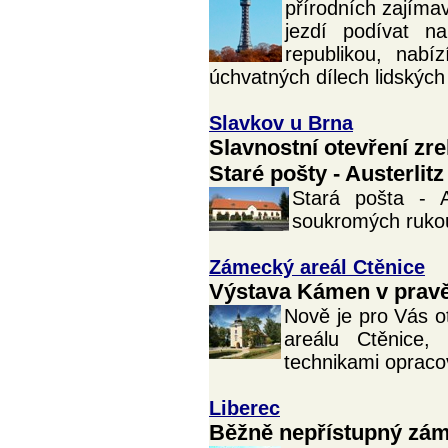
přírodních zajímav
jezdí podívat n
republikou, nabí
úchvatných dílech lidských
Slavkov u Brna
Slavnostní otevření zr
Staré pošty - Austerlitz
Stará pošta - 
soukromých rukou
Zámecký areál Ctěnice
Výstava Kámen v prav
Nově je pro Vás 
areálu Ctěnice,
technikami oprac
Liberec
Běžně nepřístupný záme