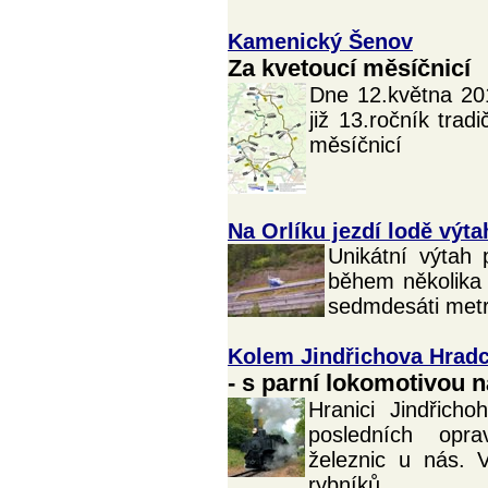
Kamenický Šenov
Za kvetoucí měsíčnicí
Dne 12.května 20
již 13.ročník trad
měsíčnicí
Na Orlíku jezdí lodě výt
Unikátní výtah 
během několika 
sedmdesáti metrů
Kolem Jindřichova Hrad
- s parní lokomotivou 
Hranici Jindřich
posledních opra
železnic u nás. 
rybníků...