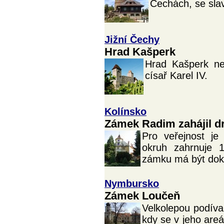
Čechách, se slav
Jižní Čechy
Hrad Kašperk
Hrad Kašperk ne
císař Karel IV.
Kolínsko
Zámek Radim zahájil d
Pro veřejnost je
okruh zahrnuje 1
zámku má být dok
Nymbursko
Zámek Loučeň
Velkolepou podív
kdy se v jeho areá