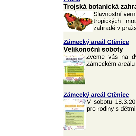
Trojská botanická zahr
Slavnostní vern
tropických mo
zahradě v pražs
Zámecký areál Ctěnice
Velikonoční soboty
Zveme vás na dvě
Zámeckém areálu C
Zámecký areál Ctěnice
V sobotu 18.3.2
pro rodiny s dětm