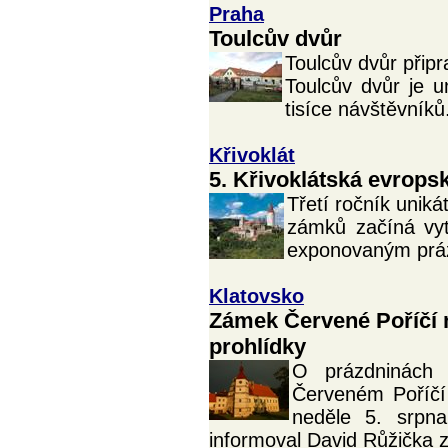
Praha
Toulcův dvůr
Toulcův dvůr připra
Toulcův dvůr je u
tisíce návštěvníků
Křivoklát
5. Křivoklátská evrops
Třetí ročník unik
zámků začíná vytv
exponovaným prá
Klatovsko
Zámek Červené Poříčí 
prohlídky
O prázdninách 
Červeném Poříčí
neděle 5. srpna
informoval David Růžička 