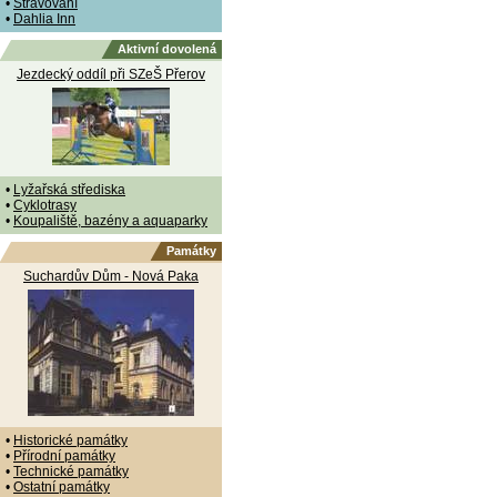
•
Stravování
•
Dahlia Inn
Aktivní dovolená
Jezdecký oddíl při SZeŠ Přerov
•
Lyžařská střediska
•
Cyklotrasy
•
Koupaliště, bazény a aquaparky
Památky
Suchardův Dům - Nová Paka
•
Historické památky
•
Přírodní památky
•
Technické památky
•
Ostatní památky