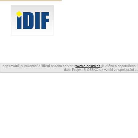
Kopírování, publikování a šíření obsahu serveru
www.e-cesko.cz
je vítáno a doporučeno. 
dále. Projekt E-ČESKO.cz vznikl ve spolupráci a 