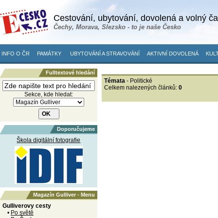
Cestování, ubytování, dovolená a volný č
Čechy, Morava, Slezsko - to je naše Česko
INFO O ČR
PAMÁTKY
UBYTOVÁNÍ A STRAVOVÁNÍ
AKTIVNÍ DOVOLENÁ
KULT
Fulltextové hledání
Témata
- Politické
Celkem nalezených článků:
0
Sekce, kde hledat:
Doporučujeme
Škola digitální fotografie
Magazín Gulliver - Menu
Gulliverovy cesty
•
Po světě