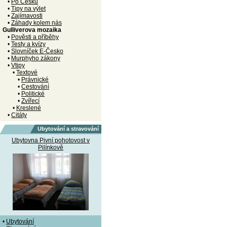
•
Po Česku
•
Tipy na výlet
•
Zajímavosti
•
Záhady kolem nás
Gulliverova mozaika
•
Pověsti a příběhy
•
Testy a kvízy
•
Slovníček E-Česko
•
Murphyho zákony
•
Vtipy
•
Textové
•
Právnické
•
Cestování
•
Politické
•
Zvířecí
•
Kreslené
•
Citáty
Ubytování a stravování
Ubytovna Pivní pohotovost v
Pilínkově
•
Ubytování