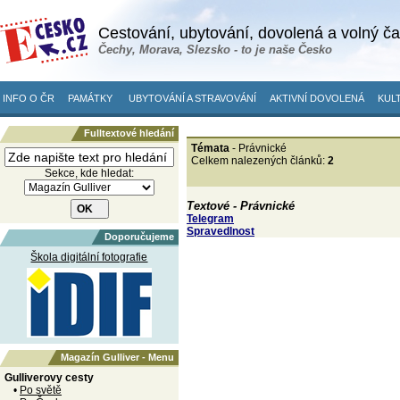
Cestování, ubytování, dovolená a volný č
Čechy, Morava, Slezsko - to je naše Česko
INFO O ČR
PAMÁTKY
UBYTOVÁNÍ A STRAVOVÁNÍ
AKTIVNÍ DOVOLENÁ
KULT
Fulltextové hledání
Témata
- Právnické
Celkem nalezených článků:
2
Sekce, kde hledat:
Textové - Právnické
Telegram
Spravedlnost
Doporučujeme
Škola digitální fotografie
Magazín Gulliver - Menu
Gulliverovy cesty
•
Po světě