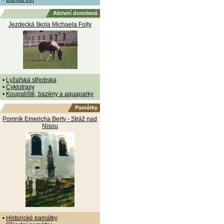
Aktivní dovolená
Jezdecká škola Michaela Fojty
•
Lyžařská střediska
•
Cyklotrasy
•
Koupaliště, bazény a aquaparky
Památky
Pomník Emericha Berty - Stráž nad
Nisou
•
Historické památky