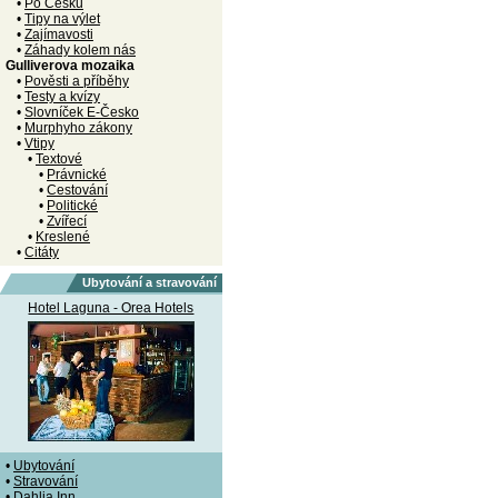
•
Po Česku
•
Tipy na výlet
•
Zajímavosti
•
Záhady kolem nás
Gulliverova mozaika
•
Pověsti a příběhy
•
Testy a kvízy
•
Slovníček E-Česko
•
Murphyho zákony
•
Vtipy
•
Textové
•
Právnické
•
Cestování
•
Politické
•
Zvířecí
•
Kreslené
•
Citáty
Ubytování a stravování
Hotel Laguna - Orea Hotels
•
Ubytování
•
Stravování
•
Dahlia Inn