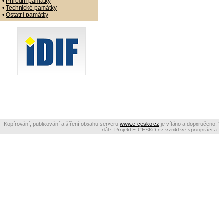
•
Přírodní památky
•
Technické památky
•
Ostatní památky
Kopírování, publikování a šíření obsahu serveru
www.e-cesko.cz
je vítáno a doporučeno. 
dále. Projekt E-ČESKO.cz vznikl ve spolupráci a 