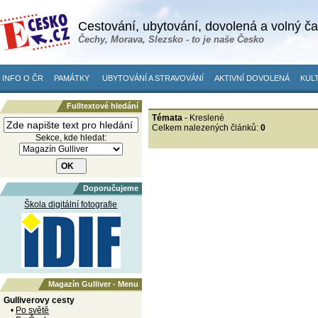
Cestování, ubytování, dovolená a volný č
Čechy, Morava, Slezsko - to je naše Česko
INFO O ČR
PAMÁTKY
UBYTOVÁNÍ A STRAVOVÁNÍ
AKTIVNÍ DOVOLENÁ
KULT
Fulltextové hledání
Témata
- Kreslené
Celkem nalezených článků:
0
Sekce, kde hledat:
Doporučujeme
Škola digitální fotografie
Magazín Gulliver - Menu
Gulliverovy cesty
•
Po světě