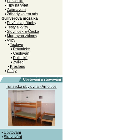
•
Po Česku
•
Tipy na výlet
•
Zajímavosti
•
Záhady kolem nás
Gulliverova mozaika
•
Pověsti a příběhy
•
Testy a kvízy
•
Slovníček E-Česko
•
Murphyho zákony
•
Vtipy
•
Textové
•
Právnické
•
Cestování
•
Politické
•
Zvířecí
•
Kreslené
•
Citáty
Ubytování a stravování
Turistická ubytovna - Arnoltice
•
Ubytování
•
Stravování