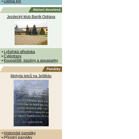
•
Dahlia Inn
Aktivní dovolená
Jezdecký klub Baník Ostrava
•
Lyžařská střediska
•
Cyklotrasy
•
Koupaliště, bazény a aquaparky
Památky
Mohyla letců na Ještědu
•
Historické památky
•
Přírodní památky