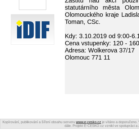
Záštitu nad akcí podz
statutárního města Olo
Olomouckého kraje Ladisla
Toman, CSc.
Kdy: 3.10.2019 od 9:00-6.
Cena vstupenky: 120 - 16
Adresa: Wolkerova 37/17
Olomouc 771 11
Kopírování, publikování a šíření obsahu serveru
www.e-cesko.cz
je vítáno a doporučeno. 
dále. Projekt E-ČESKO.cz vznikl ve spolupráci a 