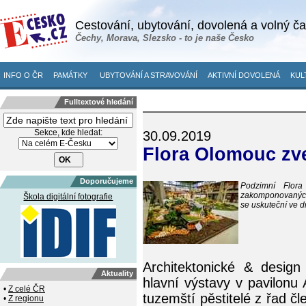
Cestování, ubytování, dovolená a volný č
Čechy, Morava, Slezsko - to je naše Česko
INFO O ČR
PAMÁTKY
UBYTOVÁNÍ A STRAVOVÁNÍ
AKTIVNÍ DOVOLENÁ
KUL
Fulltextové hledání
Sekce, kde hledat:
30.09.2019
Flora Olomouc zv
Doporučujeme
Podzimní Flor
zakomponovaných 
Škola digitální fotografie
se uskuteční ve d
Architektonické & desig
Aktuality
hlavní výstavy v pavilonu 
•
Z celé ČR
tuzemští pěstitelé z řad 
•
Z regionu